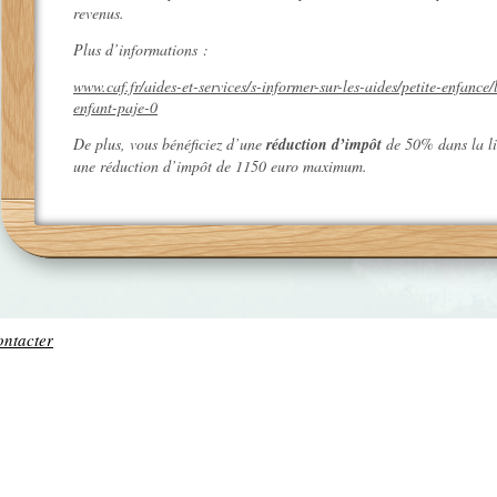
revenus.
Plus d’informations :
www.caf.fr/aides-et-services/s-informer-sur-les-aides/petite-enfance
enfant-paje-0
De plus, vous bénéficiez d’une
réduction d’impôt
de 50% dans la li
une réduction d’impôt de 1150 euro maximum.
Pour connaître tous nos tarifs,
contactez-nous par téléphone
(rende
contact
).
ontacter