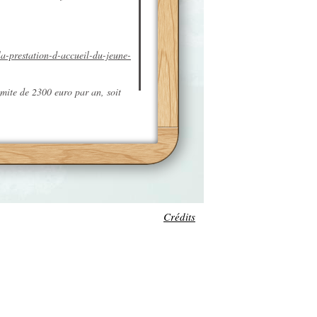
/la-prestation-d-accueil-du-jeune-
mite de 2300 euro par an, soit
z-vous dans notre
rubrique
Crédits